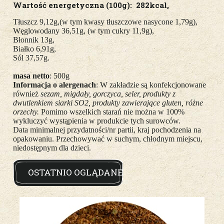
Wartość energetyczna (100g): 282kcal,
Tłuszcz 9,12g,(w tym kwasy tłuszczowe nasycone 1,79g),
Węglowodany 36,51g, (w tym cukry 11,9g),
Błonnik 13g,
Białko 6,91g,
Sól 37,57g.
masa netto
: 500g
Informacja o alergenach
: W zakładzie są konfekcjonowane
również
sezam, migdały, gorczyca, seler,
produkty z
dwutlenkiem siarki SO2, produkty zawierające gluten, różne
orzechy.
Pomimo wszelkich starań
nie można w 100%
wykluczyć wystąpienia w produkcie tych surowców.
Data minimalnej przydatności/nr partii, kraj pochodzenia na
opakowaniu. Przechowywać w suchym,
chłodnym miejscu,
niedostępnym dla dzieci.
OSTATNIO OGLĄDANE