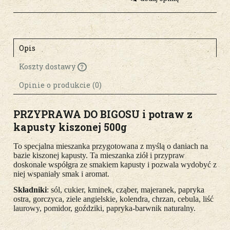
Opis
Koszty dostawy
Cena nie zawiera ewentualnych kosztów
płatności
Opinie o produkcie (0)
PRZYPRAWA DO BIGOSU i potraw z
kapusty kiszonej 500g
To specjalna mieszanka przygotowana z myślą o daniach na
bazie kiszonej kapusty. Ta mieszanka ziół i przypraw
doskonale współgra ze smakiem kapusty i pozwala wydobyć z
niej wspaniały smak i aromat.
Składniki
: sól, cukier, kminek, cząber, majeranek, papryka
ostra, gorczyca, ziele angielskie, kolendra, chrzan, cebula, liść
laurowy, pomidor, goździki, papryka-barwnik naturalny
.