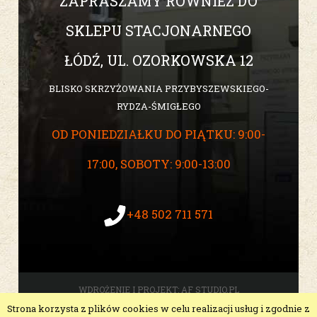
ZAPRASZAMY RÓWNIEŻ DO
SKLEPU STACJONARNEGO
ŁÓDŹ, UL. OZORKOWSKA 12
BLISKO SKRZYŻOWANIA PRZYBYSZEWSKIEGO-
RYDZA-ŚMIGŁEGO
OD PONIEDZIAŁKU DO PIĄTKU: 9:00-
17:00, SOBOTY: 9:00-13:00
+48 502 711 571
WDROŻENIE I PROJEKT:
AF STUDIO.PL
Strona korzysta z plików cookies w celu realizacji usług i zgodnie z