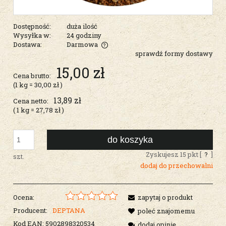
Dostępność:
duża ilość
Wysyłka w:
24 godziny
Dostawa:
Darmowa
sprawdź formy dostawy
Cena nie zawiera ewentualnych kosztów płatności
15,00 zł
Cena brutto:
(1
kg
=
30,00 zł
)
13,89 zł
Cena netto:
( 1
kg
=
27,78 zł
)
do koszyka
Zyskujesz
15
pkt [
?
]
szt.
dodaj do przechowalni
Ocena:
zapytaj o produkt
Producent:
DEPTANA
poleć znajomemu
Kod EAN:
5902898320534
dodaj opinię