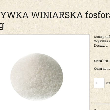
YWKA WINIARSKA fosfo
g
Dostępnoś
Wysyłka 
Dostawa:
Cena nie zawiera ew
Cena brutt
kosztów płatności
Cena netto
szt