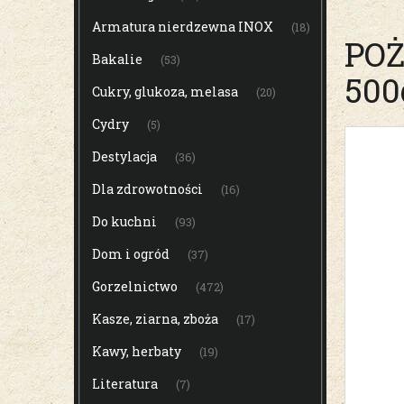
Armatura nierdzewna INOX
(18)
POŻ
Bakalie
(53)
500
Cukry, glukoza, melasa
(20)
Cydry
(5)
Destylacja
(36)
Dla zdrowotności
(16)
Do kuchni
(93)
Dom i ogród
(37)
Gorzelnictwo
(472)
Kasze, ziarna, zboża
(17)
Kawy, herbaty
(19)
Literatura
(7)