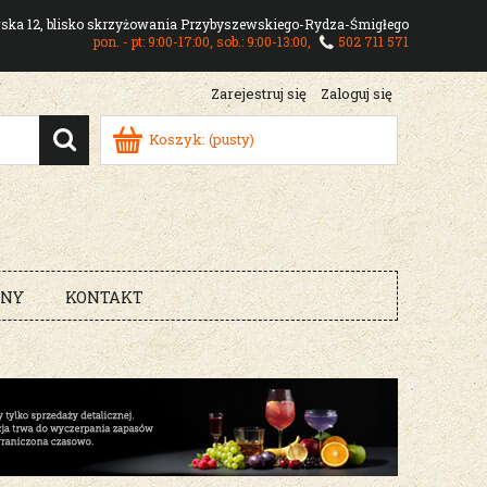
owska 12, blisko skrzyżowania Przybyszewskiego-Rydza-Śmigłego
pon. - pt: 9:00-17:00, sob.: 9:00-13:00,
502 711 571
Zarejestruj się
Zaloguj się
Koszyk:
(pusty)
RNY
KONTAKT