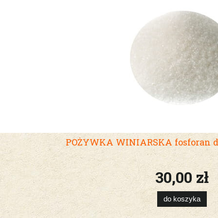
POŻYWKA WINIARSKA fosforan 
30,00 zł
do koszyka