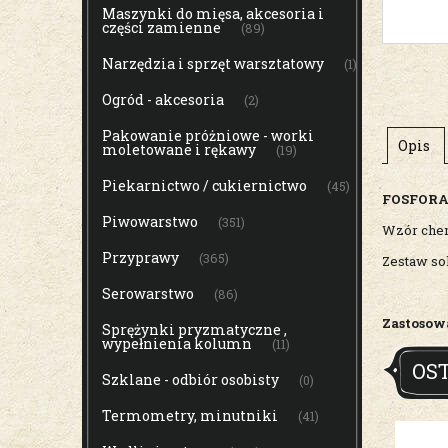
Maszynki do mięsa, akcesoria i
części zamienne
(89)
Narzędzia i sprzęt warsztatowy
(1)
Ogród - akcesoria
(2)
Pakowanie próżniowe - worki
Opis
moletowane i rękawy
(19)
Piekarnictwo / cukiernictwo
(45)
FOSFORA
Piwowarstwo
(351)
Wzór che
Przyprawy
(365)
Zestaw sol
Serowarstwo
(86)
Zastosow
Sprężynki pryzmatyczne ,
wypełnienia kolumn
(11)
OS
Szklane - odbiór osobisty
(0)
Termometry, minutniki
(41)