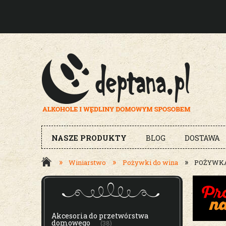
NASZE PRODUKTY
BLOG
DOSTAWA
»
»
»
Winiarstwo
Pożywki do wina
POŻYWKA
MENU
Akcesoria do przetwórstwa
domowego
(38)