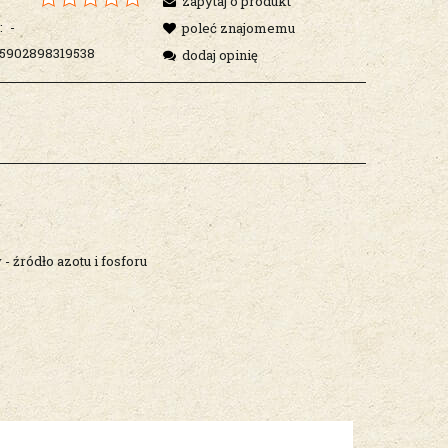
zapytaj o produkt
:
-
poleć znajomemu
5902898319538
dodaj opinię
 źródło azotu i fosforu