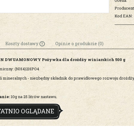
Ocena:
Producent
Kod EAN:
Koszty dostawy
Opinie o produkcie (0)
N DWUAMONOWY Pożywka dla drożdży winiarskich 500 g
Cena nie zawiera
ewentualnych kosztów
miczny: (NH4)2HPO4
płatności
i mineralnych - niezbędny składnik do prawidłowego rozwoju drożdży -
anie:
10g na 25 litrów nastawu.
TATNIO OGLĄDANE