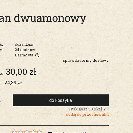
ran dwuamonowy
ć:
duża ilość
w:
24 godziny
Darmowa
sprawdź formy dostawy
entualnych
30,00 zł
o:
24,39 zł
:
do koszyka
.
Zyskujesz
30
pkt [
?
]
dodaj do przechowalni