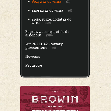
Pożywki do wina
(11)
Zaprawki do wina
(9)
Zioła, susze, dodatki do
wina
(52)
Zaprawy, esencje, zioła do
alkoholu
(510)
WYPRZEDAŻ - towary
przecenione
(0)
Nowości
Promocje