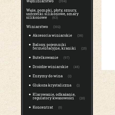
Wędliniarstwo
(394)
Węże, pompki, płyty, sznury,
uszczelki silikonowe, smary
silikonowe
(83)
Winiarstwo
(302)
Akcesoria winiarskie
(38)
Balony, pojemniki
fermentacyjne, kraniki
(25)
Butelkowanie
(97)
Drożdże winiarskie
(48)
Enzymy do wina
(2)
Glukoza krystaliczna
(1)
Klarowanie, odkażanie,
regulatory kwasowości
(20)
Koncentrat
(0)