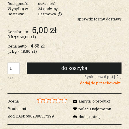
Dostępność:
duża ilość
Wysyłka w:
24 godziny
Dostawa:
Darmowa
sprawdź formy dostawy
Cena nie zawiera ewentualnych kosztów płatności
6,00 zł
Cena brutto:
(1
kg
=
60,00 zł
)
4,88 zł
Cena netto:
( 1
kg
=
48,80 zł
)
do koszyka
Zyskujesz
6
pkt [
?
]
szt.
dodaj do przechowalni
Ocena:
zapytaj o produkt
Producent:
-
poleć znajomemu
Kod EAN:
5902898317299
dodaj opinię