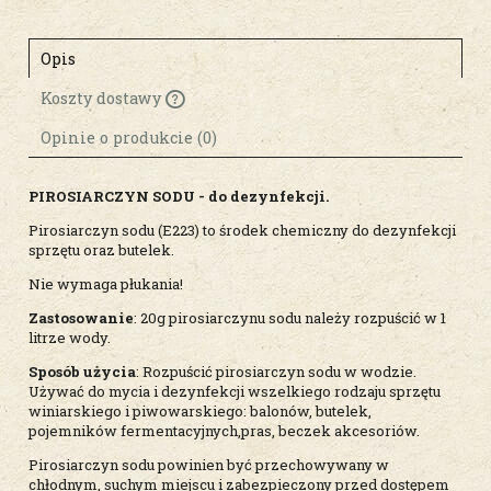
Opis
Koszty dostawy
Cena nie zawiera ewentualnych kosztów
płatności
Opinie o produkcie (0)
PIROSIARCZYN SODU - do dezynfekcji.
Pirosiarczyn sodu (E223) to środek chemiczny do dezynfekcji
sprzętu oraz butelek.
Nie wymaga płukania!
Zastosowanie
: 20g pirosiarczynu sodu należy rozpuścić w 1
litrze wody.
Sposób użycia
: Rozpuścić pirosiarczyn sodu w wodzie.
Używać do mycia i dezynfekcji wszelkiego rodzaju sprzętu
winiarskiego i piwowarskiego: balonów, butelek,
pojemników fermentacyjnych,pras, beczek akcesoriów.
Pirosiarczyn sodu powinien być przechowywany w
chłodnym, suchym miejscu i zabezpieczony przed dostępem