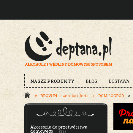
NASZE PRODUKTY
BLOG
DOSTAWA
»
»
»
BROWIN - szeroka oferta
DOM I OGRÓD
MENU
Akcesoria do przetwórstwa
domowego
(38)