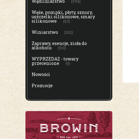
Wędliniarstwo
(394)
Węże, pompki, płyty, sznury,
uszczelki silikonowe, smary
silikonowe
(83)
Winiarstwo
(302)
Zaprawy, esencje, zioła do
alkoholu
(510)
WYPRZEDAŻ - towary
przecenione
(0)
Nowości
Promocje