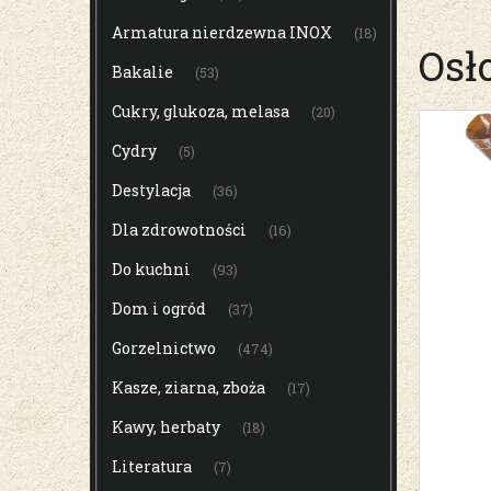
Armatura nierdzewna INOX
(18)
Osł
Bakalie
(53)
Cukry, glukoza, melasa
(20)
Cydry
(5)
Destylacja
(36)
Dla zdrowotności
(16)
Do kuchni
(93)
Dom i ogród
(37)
Gorzelnictwo
(474)
Kasze, ziarna, zboża
(17)
Kawy, herbaty
(18)
Literatura
(7)