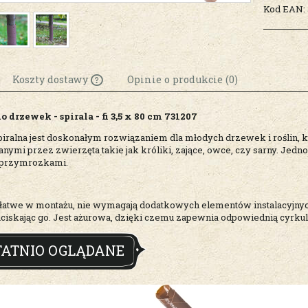
Kod EAN:
Koszty dostawy
Opinie o produkcie (0)
o drzewek - spirala - fi 3,5 x 80 cm 731207
Cena nie zawiera
ewentualnych kosztów
piralna jest doskonałym rozwiązaniem dla młodych drzewek i roślin, 
ymi przez zwierzęta takie jak króliki, zające, owce, czy sarny. Jedn
płatności
 przymrozkami.
ą łatwe w montażu, nie wymagają dodatkowych elementów instalacyjny
 uciskając go. Jest ażurowa, dzięki czemu zapewnia odpowiednią cyrkul
TATNIO OGLĄDANE