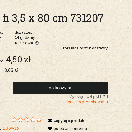
 fi 3,5 x 80 cm 731207
ć:
duża ilość
w:
24 godziny
Darmowa
sprawdź formy dostawy
entualnych
4,50 zł
o:
3,66 zł
:
do koszyka
.
Zyskujesz
4
pkt [
?
]
dodaj do przechowalni
zapytaj o produkt
:
BROWIN
poleć znajomemu