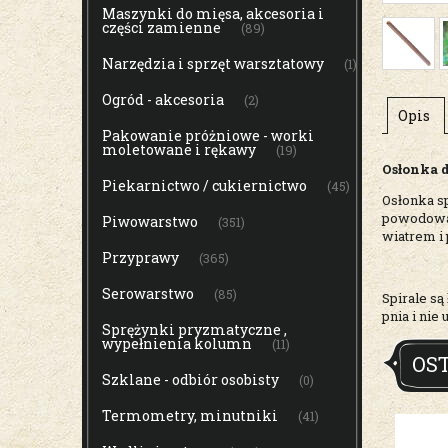
Maszynki do mięsa, akcesoria i
części zamienne
(89)
Narzędzia i sprzęt warsztatowy
(1)
Ogród - akcesoria
(2)
Opis
Pakowanie próżniowe - worki
moletowane i rękawy
(19)
Osłonka d
Piekarnictwo / cukiernictwo
(45)
Osłonka s
powodowan
Piwowarstwo
(351)
wiatrem i
Przyprawy
(365)
Serowarstwo
(85)
Spirale s
pnia i nie
Sprężynki pryzmatyczne ,
wypełnienia kolumn
(11)
OS
Szklane - odbiór osobisty
(0)
Termometry, minutniki
(41)