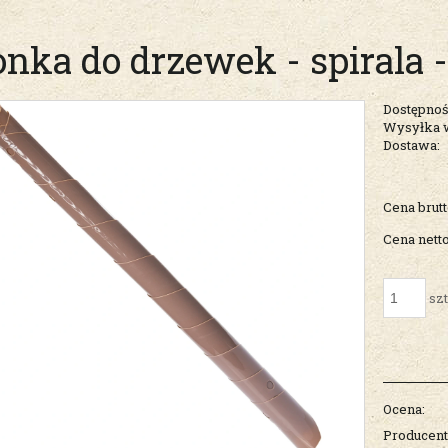
onka do drzewek - spirala -
Dostępnoś
Wysyłka 
Dostawa:
Cena nie zawiera ew
Cena brutt
kosztów płatności
Cena netto
szt
Ocena:
Producent