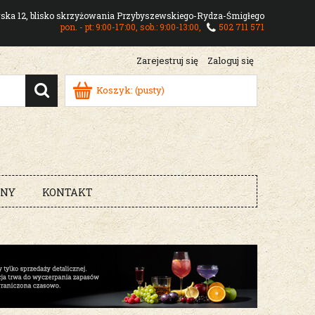
owska 12, blisko skrzyżowania Przybyszewskiego-Rydza-Śmigłego
pon. - pt: 9:00-17:00, sob.: 9:00-13:00,
502 711 571
Zarejestruj się
Zaloguj się
Koszyk:
(pusty)
RNY
KONTAKT