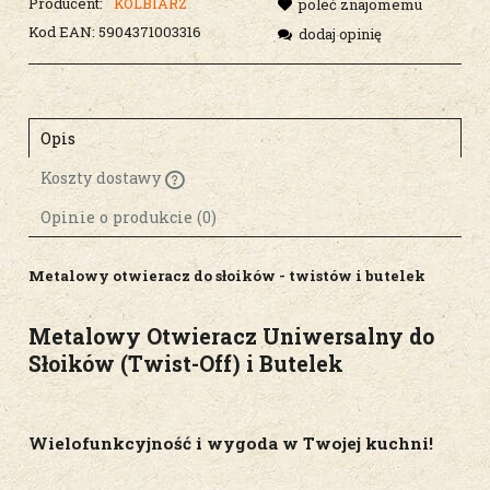
Producent:
KOLBIARZ
poleć znajomemu
Kod EAN:
5904371003316
dodaj opinię
Opis
Koszty dostawy
Cena nie zawiera ewentualnych kosztów
płatności
Opinie o produkcie (0)
Metalowy otwieracz do słoików - twistów i butelek
Metalowy Otwieracz Uniwersalny do
Słoików (Twist-Off) i Butelek
Wielofunkcyjność i wygoda w Twojej kuchni!