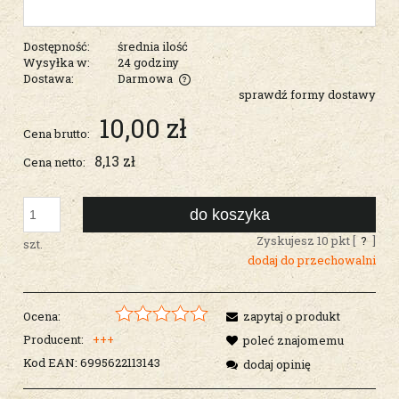
Dostępność:
średnia ilość
Wysyłka w:
24 godziny
Dostawa:
Darmowa
sprawdź formy dostawy
Cena nie zawiera ewentualnych kosztów płatności
10,00 zł
Cena brutto:
8,13 zł
Cena netto:
do koszyka
Zyskujesz
10
pkt [
?
]
szt.
dodaj do przechowalni
Ocena:
zapytaj o produkt
Producent:
+++
poleć znajomemu
Kod EAN:
6995622113143
dodaj opinię