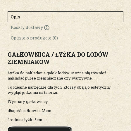
Opis
Koszty dostawy
Cena nie zawiera ewentualnych kosztów
płatności
Opinie o produkcie (0)
GAŁKOWNICA / ŁYŻKA DO LODÓW
ZIEMNIAKÓW
Łyżka do nakładania gałek lodów. Można nią również
nakładać puree ziemniaczane czy warzywne.
To idealne narzędzie dla tych, którzy dbają o estetyczny
wygląd jedzenia na talerzu.
Wymiary gałkownicy:
długość całkowita:23cm
średnica łyżki:5cm