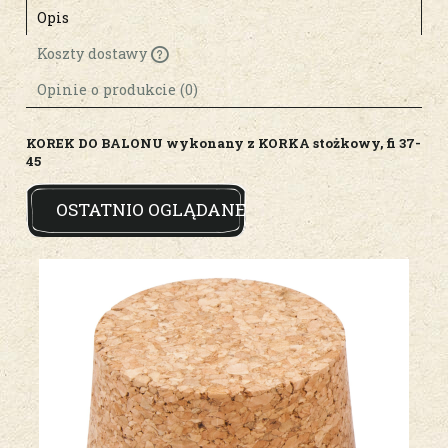
Opis
Koszty dostawy
Cena nie zawiera ewentualnych kosztów
płatności
Opinie o produkcie (0)
KOREK DO BALONU wykonany z KORKA stożkowy, fi 37-
45
OSTATNIO OGLĄDANE