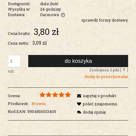
Dostępność:
duża ilość
Wysyłka w:
24 godziny
Dostawa:
Darmowa
sprawdź formy dostawy
Cena nie zawiera ewentualnych kosztów płatności
3,80 zł
Cena brutto:
3,09 zł
Cena netto:
do koszyka
Zyskujesz
3
pkt [
?
]
szt.
dodaj do przechowalni
Ocena:
zapytaj o produkt
Producent:
Browin
poleć znajomemu
Kod EAN:
5904816013405
dodaj opinię