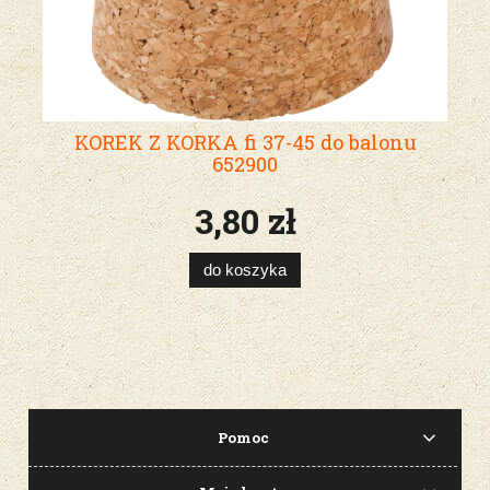
KOREK Z KORKA fi 37-45 do balonu
652900
3,80 zł
do koszyka
Pomoc