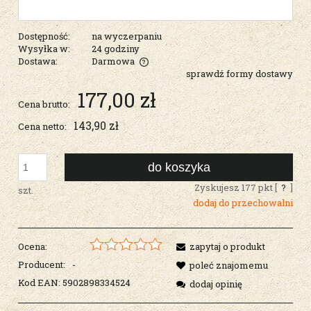
Dostępność:
na wyczerpaniu
Wysyłka w:
24 godziny
Dostawa:
Darmowa
sprawdź formy dostawy
Cena nie zawiera ewentualnych kosztów płatności
177,00 zł
Cena brutto:
143,90 zł
Cena netto:
do koszyka
Zyskujesz
177
pkt [
?
]
szt.
dodaj do przechowalni
Ocena:
zapytaj o produkt
Producent:
-
poleć znajomemu
Kod EAN:
5902898334524
dodaj opinię