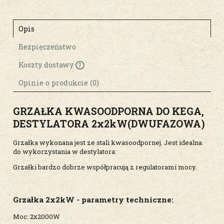
Opis
Bezpieczeństwo
Koszty dostawy
Cena nie zawiera ewentualnych kosztów
płatności
Opinie o produkcie (0)
GRZAŁKA KWASOODPORNA DO KEGA,
DESTYLATORA 2x2kW(DWUFAZOWA)
Grzałka wykonana jest ze stali kwasoodpornej. Jest idealna
do wykorzystania w destylatora:
Grzałki bardzo dobrze współpracują z regulatorami mocy.
Grzałka 2x2kW - parametry techniczne:
Moc: 2x2000W