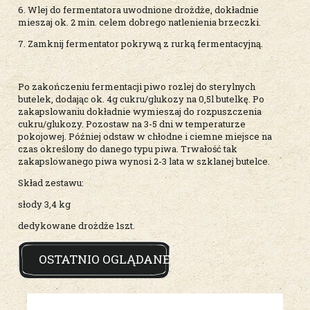
6. Wlej do fermentatora uwodnione drożdże, dokładnie
mieszaj ok. 2 min. celem dobrego natlenienia brzeczki.
7. Zamknij fermentator pokrywą z rurką fermentacyjną.
Po zakończeniu fermentacji piwo rozlej do sterylnych
butelek, dodając ok. 4g cukru/glukozy na 0,5l butelkę. Po
zakapslowaniu dokładnie wymieszaj do rozpuszczenia
cukru/glukozy. Pozostaw na 3-5 dni w temperaturze
pokojowej. Później odstaw w chłodne i ciemne miejsce na
czas określony do danego typu piwa. Trwałość tak
zakapslowanego piwa wynosi 2-3 lata w szklanej butelce.
Skład zestawu:
słody 3,4 kg
dedykowane drożdże 1szt.
OSTATNIO OGLĄDANE