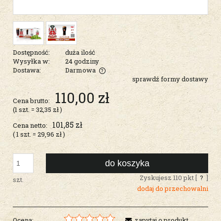
Dostępność:
duża ilość
Wysyłka w:
24 godziny
Dostawa:
Darmowa
sprawdź formy dostawy
Cena nie zawiera ewentualnych kosztów płatności
110,00 zł
Cena brutto:
(1
szt.
=
32,35 zł
)
101,85 zł
Cena netto:
( 1
szt.
=
29,96 zł
)
do koszyka
Zyskujesz
110
pkt [
?
]
szt.
dodaj do przechowalni
Ocena:
zapytaj o produkt