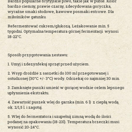
Bardzo popularne brytyjskie piwo, takie jak w pubie. Kolor
bardzo ciemny, prawie czarny, zdecydowana goryczka,
wyraźne smaki słodowe, kawowe posmaki estrowe. Dla
miłośników gatunku.
Refermentować cukrem/glukozą. Leżakowanie min. 5
tygodni. Optymalna temperatura górnej fermentacji wynosi
18-22°C.
Sposób przygotowania zestawu:
1. Umyj i zdezynfekuj sprzęt przed użyciem.
2. Wsyp drożdże z saszetki do 100 ml przegotowanej i
ostudzonej (30°C +/- 3°C) wody. Odczekaj co najmniej 30 min.
3. Zamknięte puszki umieść w gorącej wodzie celem lepszego
upłynnienia ekstraktu.
4. Zawartość puszek wlej do garnka (min. 6 l) z ciepłą wodą
ok. 2/1,5 l. i zagotuj.
5. Wlej do fermentatora i uzupełnij zimną wodą do ilości
podanej na opakowaniu (18-23l). Temperatura brzeczki musi
wynosić 20-24°C.