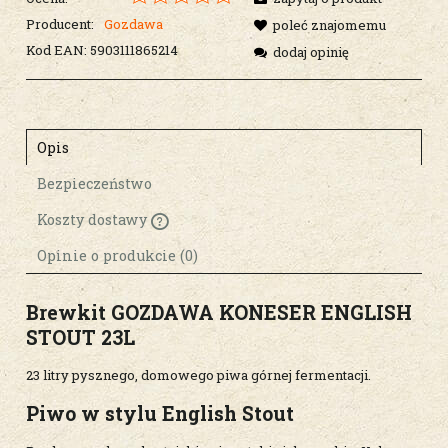
Producent:
Gozdawa
poleć znajomemu
Kod EAN:
5903111865214
dodaj opinię
Opis
Bezpieczeństwo
Koszty dostawy
Cena nie zawiera ewentualnych kosztów
płatności
Opinie o produkcie (0)
Brewkit GOZDAWA KONESER ENGLISH
STOUT 23L
23 litry pysznego, domowego piwa górnej fermentacji.
Piwo w stylu English Stout