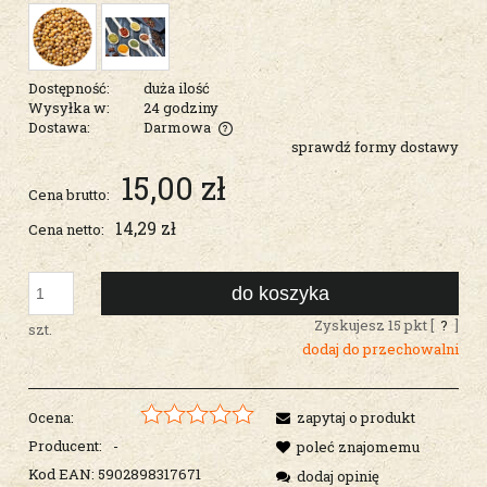
Dostępność:
duża ilość
Wysyłka w:
24 godziny
Dostawa:
Darmowa
sprawdź formy dostawy
Cena nie zawiera ewentualnych kosztów płatności
15,00 zł
Cena brutto:
14,29 zł
Cena netto:
do koszyka
Zyskujesz
15
pkt [
?
]
szt.
dodaj do przechowalni
Ocena:
zapytaj o produkt
Producent:
-
poleć znajomemu
Kod EAN:
5902898317671
dodaj opinię