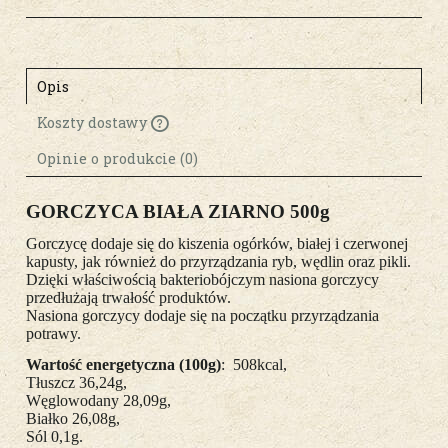
Opis
Koszty dostawy
Cena nie zawiera ewentualnych kosztów
płatności
Opinie o produkcie (0)
GORCZYCA BIAŁA ZIARNO 500g
Gorczycę dodaje się do kiszenia ogórków, białej i czerwonej
kapusty, jak również do przyrządzania ryb, wędlin oraz pikli.
Dzięki właściwością bakteriobójczym nasiona gorczycy
przedłużają trwałość produktów.
Nasiona gorczycy dodaje się na początku przyrządzania
potrawy.
Wartość energetyczna (100g)
: 508kcal,
Tłuszcz 36,24g,
Węglowodany 28,09g,
Białko 26,08g,
Sól 0,1g.