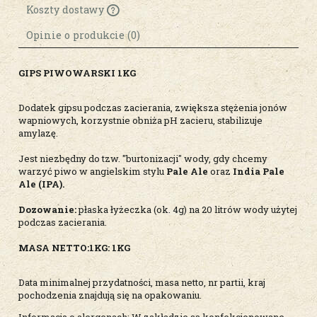
Koszty dostawy
Cena nie zawiera ewentualnych kosztów
płatności
Opinie o produkcie (0)
GIPS PIWOWARSKI 1KG
Dodatek gipsu podczas zacierania, zwiększa stężenia jonów
wapniowych, korzystnie obniża pH zacieru, stabilizuje
amylazę.
Jest niezbędny do tzw. "burtonizacji" wody, gdy chcemy
warzyć piwo w angielskim stylu
Pale Ale
oraz
India Pale
Ale (IPA).
Dozowanie:
płaska łyżeczka (ok. 4g) na 20 litrów wody użytej
podczas zacierania.
MASA NETTO:1KG:
1KG
Data minimalnej przydatności, masa netto, nr partii, kraj
pochodzenia znajdują się na opakowaniu.
Informacja o alergenach: W zakładzie są konfekcjonowane