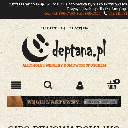
Zapraszamy do sklepu w Łodzi, ul. Ozorkowska 12, blisko skrzyżowania
Przybyszewskiego-Rydza-Śmigłego
pon. - pt: 9:00-17:00, sob.: 9:00-13:00,
502 711 571
Zarejestruj się
Zaloguj się