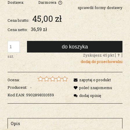
Dostawa:
Darmowa
sprawdź formy dostawy
Cena nie zawiera ewentualnych kosztów płatności
45,00 zł
Cena brutto:
36,59 zł
Cena netto:
do koszyka
Zyskujesz
45
pkt [
?
]
szt.
dodaj do przechowalni
Ocena:
zapytaj o produkt
Producent:
-
poleć znajomemu
Kod EAN:
5902898310559
dodaj opinię
Opis