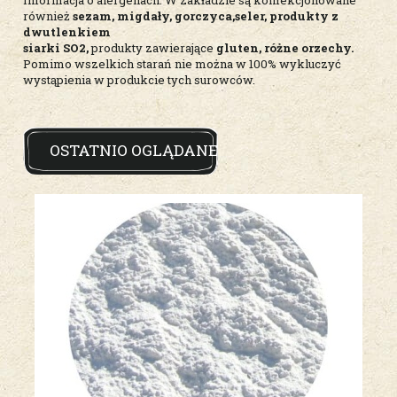
również
sezam, migdały, gorczyca,seler, produkty z
dwutlenkiem
siarki SO2,
produkty zawierające
gluten, różne orzechy.
Pomimo wszelkich starań nie można w 100% wykluczyć
wystąpienia w produkcie tych surowców.
OSTATNIO OGLĄDANE