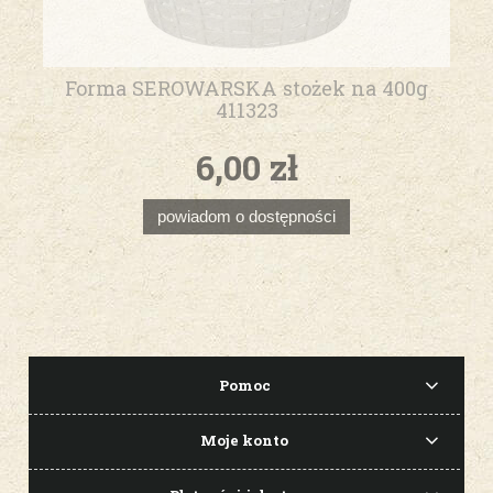
Forma SEROWARSKA stożek na 400g
411323
6,00 zł
powiadom o dostępności
Pomoc
Moje konto