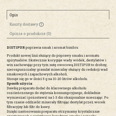
Opis
Koszty dostawy
Cena nie zawiera ewentualnych kosztów
płatności
Opinie o produkcie (0)
DISTIPUR
poprawia smak i aromat bimbru
Produkt nowej linii służący do poprawy smaku i aromatu
spirytualiów. Skutecznie koryguje wady wódek, destylatów i
win zachowując przy tym nutę owocową.DISTIPUR to drobny,
nierozpuszczalny granulat mineralny służący do redukcji wad
smakowych i zapachowych alkoholi.
Stosuje się go w ilości 5 g na 10-20 litrów alkoholu.
Sposób użycia
:
Dawkę preparatu dodać do klarownego alkoholu
rozcieńczonego do stężenia konsumpcyjnego, dokładnie
wymieszać i pozostawić na 1-3 dni okazjonalnie mieszając. Po
tym czasie oddzielić minerały filtrując destylat przez worek
filtracyjny lub filtr do kawy.
Dzięki zastosowaniu preparatu otrzymamy krystalicznie
czysty trunek o wyjątkowo łagodnym smaku i zapachu.