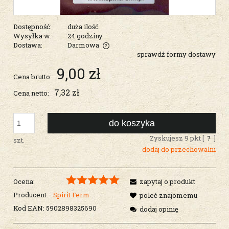
Dostępność:
duża ilość
Wysyłka w:
24 godziny
Dostawa:
Darmowa
sprawdź formy dostawy
Cena nie zawiera ewentualnych kosztów płatności
9,00 zł
Cena brutto:
7,32 zł
Cena netto:
do koszyka
Zyskujesz
9
pkt [
?
]
szt.
dodaj do przechowalni
Ocena:
zapytaj o produkt
Producent:
Spirit Ferm
poleć znajomemu
Kod EAN:
5902898325690
dodaj opinię