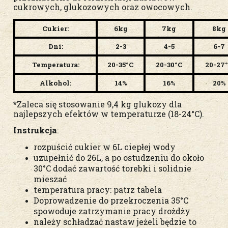
cukrowych, glukozowych oraz owocowych.
Cukier:
6kg
7kg
8kg
Dni:
2-3
4-5
6-7
Temperatura:
20-35°C
20-30°C
20-27
Alkohol:
14%
16%
20%
*
Zaleca się stosowanie 9,4 kg glukozy dla
najlepszych efektów w temperaturze (18-24°C).
Instrukcja
:
rozpuścić cukier w 6L ciepłej wody
uzupełnić do 26L, a
po ostudzeniu do około
30°C dodać zawartość torebki i solidnie
mieszać
temperatura pracy: patrz tabela
Doprowadzenie do przekroczenia 35°C
spowoduje zatrzymanie pracy drożdży
należy schładzać nastaw jeżeli będzie to