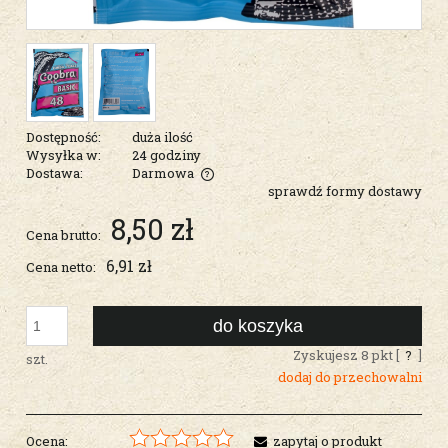
Dostępność:
duża ilość
Wysyłka w:
24 godziny
Dostawa:
Darmowa
sprawdź formy dostawy
Cena nie zawiera ewentualnych kosztów płatności
8,50 zł
Cena brutto:
6,91 zł
Cena netto:
do koszyka
Zyskujesz
8
pkt [
?
]
szt.
dodaj do przechowalni
Ocena:
zapytaj o produkt