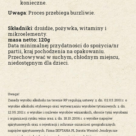
konieczne.
Uwaga
: Proces przebiega burzliwie.
Składniki
: drożdże, pożywka, witaminy i
mikroelementy.
masa netto: 120g
Data minimalnej przydatności do spożycia/nr
partii, kraj pochodzenia na opakowaniu.
Przechowywać w suchym, chłodnym miejscu,
niedostępnym dla dzieci.
Uwaga!
Zasady wyrobu alkoholu na terenie RP regulują ustawy: z dn. 02.03.2001 r. o
wyrobie alkoholu etylowego oraz wytwarzaniu wyrobów tytoniowych: z dn.
12.05.2011 r. o wyrobie i rozlewie wyrobów winiarskich, obrocie tymi wyrobami
i organizacji rynku wina oraz z dn. 18.10.2006 r. o wyrobie napojów
spirytusowych oraz o rejestracji i ochronie oznaczeń geograficznych
napojów spirytusowych. Firma DEPTANA.PL Dorota Wentel-Jendrys nie