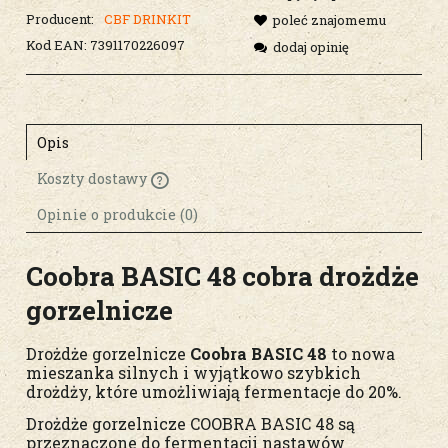
Producent:
CBF DRINKIT
poleć znajomemu
Kod EAN:
7391170226097
dodaj opinię
Opis
Koszty dostawy
Cena nie zawiera ewentualnych kosztów
płatności
Opinie o produkcie (0)
Coobra BASIC 48 cobra drożdże
gorzelnicze
Drożdże gorzelnicze
Coobra BASIC 48
to nowa
mieszanka silnych i wyjątkowo szybkich
drożdży, które umożliwiają fermentacje do 20%.
Drożdże gorzelnicze COOBRA BASIC 48 są
przeznaczone do fermentacji nastawów