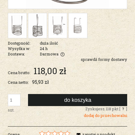
Dostępność:
duża ilość
Wysyłka w:
24 h
Dostawa:
Darmowa
sprawdź formy dostawy
Cena nie zawiera ewentualnych kosztów płatności
118,00 zł
Cena brutto:
95,93 zł
Cena netto:
do koszyka
Zyskujesz
118
pkt [
?
]
szt.
dodaj do przechowalni
Ocena:
zapytaj o produkt