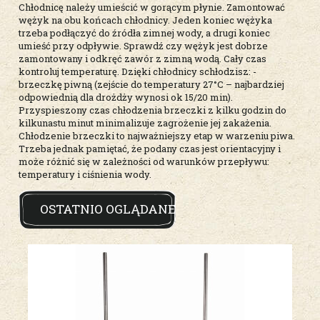
Chłodnicę należy umieścić w gorącym płynie. Zamontować
wężyk na obu końcach chłodnicy. Jeden koniec wężyka
trzeba podłączyć do źródła zimnej wody, a drugi koniec
umieść przy odpływie. Sprawdź czy wężyk jest dobrze
zamontowany i odkręć zawór z zimną wodą. Cały czas
kontroluj temperaturę. Dzięki chłodnicy schłodzisz: -
brzeczkę piwną (zejście do temperatury 27°C – najbardziej
odpowiednią dla drożdży wynosi ok 15/20 min).
Przyspieszony czas chłodzenia brzeczki z kilku godzin do
kilkunastu minut minimalizuje zagrożenie jej zakażenia.
Chłodzenie brzeczki to najważniejszy etap w warzeniu piwa.
Trzeba jednak pamiętać, że podany czas jest orientacyjny i
może różnić się w zależności od warunków przepływu:
temperatury i ciśnienia wody.
OSTATNIO OGLĄDANE