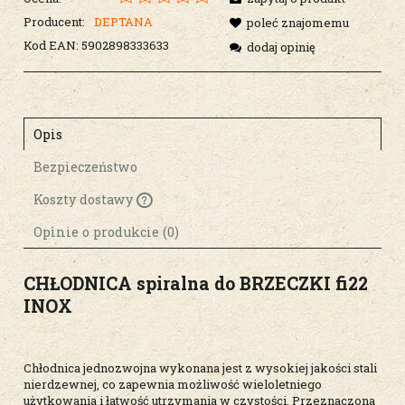
Producent:
DEPTANA
poleć znajomemu
Kod EAN:
5902898333633
dodaj opinię
Opis
Bezpieczeństwo
Koszty dostawy
Cena nie zawiera ewentualnych kosztów
płatności
Opinie o produkcie (0)
CHŁODNICA spiralna do BRZECZKI fi22
INOX
Chłodnica jednozwojna wykonana jest z wysokiej jakości stali
nierdzewnej, co zapewnia możliwość wieloletniego
użytkowania i łatwość utrzymania w czystości. Przeznaczona