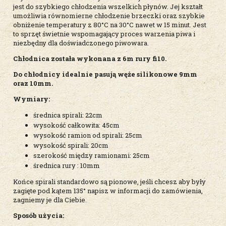
jest do szybkiego chłodzenia wszelkich płynów. Jej kształt
umożliwia równomierne chłodzenie brzeczki oraz szybkie
obniżenie temperatury z 80°C na 30°C nawet w 15 minut. Jest
to sprzęt świetnie wspomagający proces warzenia piwa i
niezbędny dla doświadczonego piwowara.
Chłodnica została wykonana z 6m rury fi10.
Do chłodnicy idealnie pasują węże silikonowe 9mm
oraz 10mm.
Wymiary:
średnica spirali: 22cm
wysokość całkowita: 45cm
wysokość ramion od spirali: 25cm
wysokość spirali: 20cm
szerokość między ramionami: 25cm
średnica rury : 10mm
Końce spirali standardowo są pionowe, jeśli chcesz aby były
zagięte pod kątem 135° napisz w informacji do zamówienia,
zagniemy je dla Ciebie.
Sposób użycia: