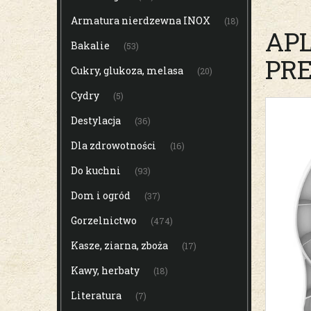
Armatura nierdzewna INOX
(18)
APL
Bakalie
(53)
PRE
Cukry, glukoza, melasa
(20)
Cydry
(5)
Destylacja
(36)
Dla zdrowotności
(16)
Do kuchni
(93)
Dom i ogród
(37)
Gorzelnictwo
(474)
Kasze, ziarna, zboża
(17)
Kawy, herbaty
(18)
Literatura
(7)