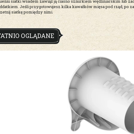
eniu siatki wsadem zawiąż ją ciasno sznurkiem wędliniarskim lub zaciś
datkiem. Jeśli przygotowujesz kilka kawałków mięsa pod rząd, po zało
rzetnij siatkę pomiędzy nimi.
TATNIO OGLĄDANE