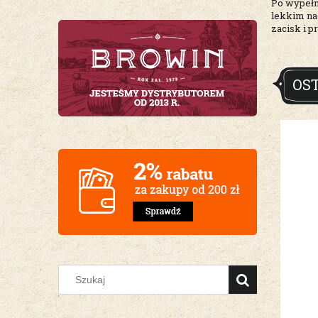
Po wypełni
lekkim nad
zacisk i p
OS