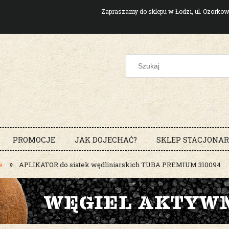
Zapraszamy do sklepu w Łodzi, ul. Ozork
PROMOCJE
JAK DOJECHAĆ?
SKLEP STACJONA
»
e
APLIKATOR do siatek wędliniarskich TUBA PREMIUM 310094