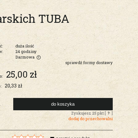
arskich TUBA
ć:
duża ilość
w:
24 godziny
Darmowa
sprawdź formy dostawy
entualnych
25,00 zł
o:
20,33 zł
:
do koszyka
.
Zyskujesz
25
pkt [
?
]
dodaj do przechowalni