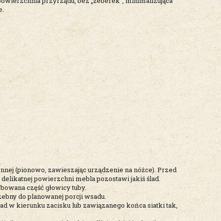
 powierzchnia przyrządu, bez „żeberek”, minimalizująca
e.
ennej (pionowo, zawieszając urządzenie na nóżce). Przed
delikatnej powierzchni mebla pozostawi jakiś ślad.
karbowana część głowicy tuby.
rzebny do planowanej porcji wsadu.
sad w kierunku zacisku lub zawiązanego końca siatki tak,