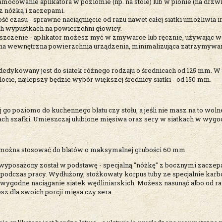
amocowanie aplikatora w poziomie (np. na stole) lub w pionie (na drzw
z nóżką i zaczepami.
ć czasu - sprawne naciągnięcie od razu nawet całej siatki umożliwia
ch wypustkach na powierzchni głowicy.
szczenie - aplikator możesz myć w zmywarce lub ręcznie, używając wo
a wewnętrzna powierzchnia urządzenia, minimalizująca zatrzymywani
 dedykowany jest do siatek różnego rodzaju o średnicach od 125 mm. W
ocie, najlepszy będzie wybór większej średnicy siatki - od 150 mm.
go poziomo do kuchennego blatu czy stołu, a jeśli nie masz na to wolne
ch szafki. Umieszczaj ulubione mięsiwa oraz sery w siatkach w wygodn
 można stosować do blatów o maksymalnej grubości 60 mm.
 wyposażony został w podstawę - specjalną "nóżkę" z bocznymi zaczep
 podczas pracy. Wydłużony, stożkowaty korpus tuby ze specjalnie karb
wygodne naciąganie siatek wędliniarskich. Możesz nasunąć albo od razu c
sz dla swoich porcji mięsa czy sera.