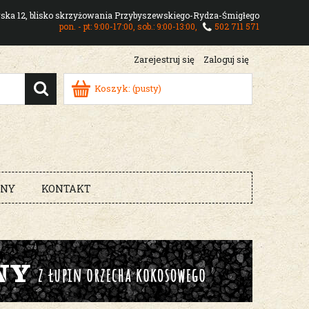
owska 12, blisko skrzyżowania Przybyszewskiego-Rydza-Śmigłego
pon. - pt: 9:00-17:00, sob.: 9:00-13:00,
502 711 571
Zarejestruj się
Zaloguj się
Koszyk:
(pusty)
RNY
KONTAKT