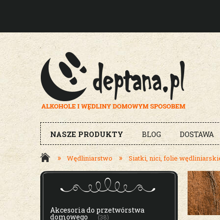
NASZE PRODUKTY
BLOG
DOSTAWA
»
»
Wędliniarstwo
Siatki, nici, folie wędliniarski
MENU
Akcesoria do przetwórstwa
domowego
(38)