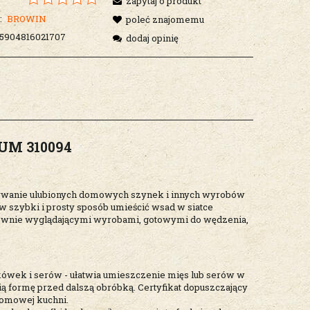
zapytaj o produkt
:
BROWIN
poleć znajomemu
5904816021707
dodaj opinię
IUM 310094
owywanie ulubionych domowych szynek i innych wyrobów
w szybki i prosty sposób umieścić wsad w siatce
ektownie wyglądającymi wyrobami, gotowymi do wędzenia,
ówek i serów - ułatwia umieszczenie mięs lub serów w
ą formę przed dalszą obróbką. Certyfikat dopuszczający
domowej kuchni.