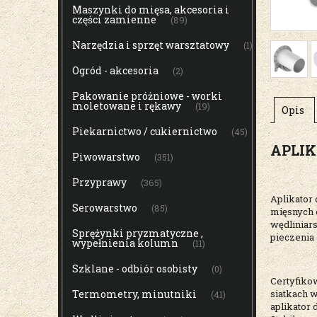
Maszynki do mięsa, akcesoria i
części zamienne
(89)
Narzędzia i sprzęt warsztatowy
(1)
Ogród - akcesoria
(2)
Pakowanie próżniowe - worki
moletowane i rękawy
(19)
Opis
Piekarnictwo / cukiernictwo
(45)
APLIK
Piwowarstwo
(351)
Przyprawy
(365)
Aplikator
Serowarstwo
(85)
mięsnych 
wędliniar
Sprężynki pryzmatyczne ,
pieczenia 
wypełnienia kolumn
(11)
Szklane - odbiór osobisty
(0)
Certyfiko
siatkach 
Termometry, minutniki
(41)
aplikator