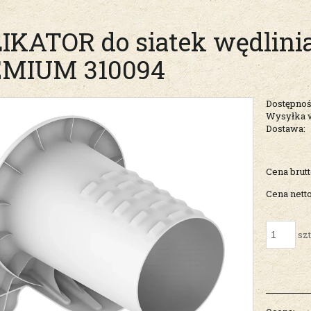
IKATOR do siatek wędlini
MIUM 310094
Dostępnoś
Wysyłka 
Dostawa:
Cena nie zawiera ew
Cena brutt
kosztów płatności
Cena netto
szt