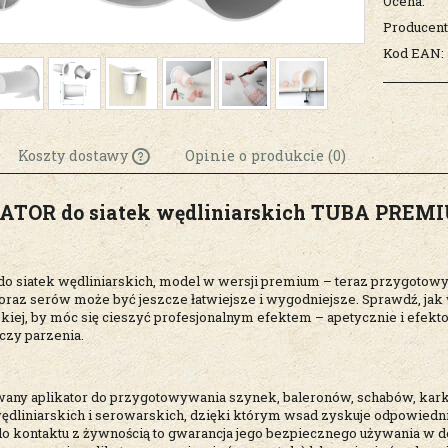
Ocena:
Producent
Kod EAN:
Koszty dostawy
Opinie o produkcie (0)
ATOR do siatek wędliniarskich TUBA PREM
Cena nie zawiera
ewentualnych kosztów
płatności
 do siatek wędliniarskich, model w wersji premium – teraz przygot
oraz serów może być jeszcze łatwiejsze i wygodniejsze. Sprawdź, jak 
skiej, by móc się cieszyć profesjonalnym efektem – apetycznie i ef
czy parzenia.
wany aplikator do przygotowywania szynek, baleronów, schabów, kark
wędliniarskich i serowarskich, dzięki którym wsad zyskuje odpowiedni
 do kontaktu z żywnością to gwarancja jego bezpiecznego używania w 