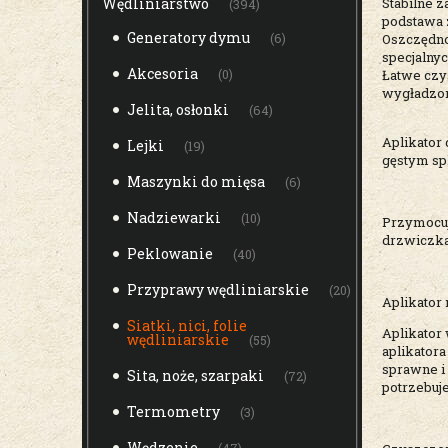
Stabilne z
Wędliniarstwo
(394)
podstawa 
Generatory dymu
Oszczędnoś
(6)
specjalny
Akcesoria
Łatwe czy
(0)
wygładzon
Jelita, osłonki
(64)
Aplikator
Lejki
(19)
gęstym spl
Maszynki do mięsa
(6)
Nadziewarki
(10)
Przymocuj 
drzwiczka
Peklowanie
(40)
Przyprawy wędliniarskie
(20)
Aplikator
Siatki, nici, folie
Aplikator
wędliniarskie
(55)
aplikatora
sprawne i 
Sita, noże, szarpaki
(72)
potrzebuje
Termometry
(3)
Wędzenie