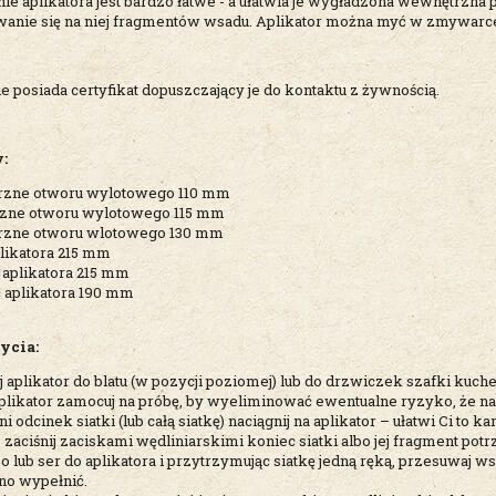
e aplikatora jest bardzo łatwe - a ułatwia je wygładzona wewnętrzna
anie się na niej fragmentów wsadu. Aplikator można myć w zmywarc
 posiada certyfikat dopuszczający je do kontaktu z żywnością.
:
rzne otworu wylotowego 110 mm
zne otworu wylotowego 115 mm
rzne otworu wlotowego 130 mm
plikatora 215 mm
aplikatora 215 mm
 aplikatora 190 mm
ycia:
aplikator do blatu (w pozycji poziomej) lub do drzwiczek szafki kuch
plikator zamocuj na próbę, by wyeliminować ewentualne ryzyko, że na 
 odcinek siatki (lub całą siatkę) naciągnij na aplikator – ułatwi Ci to 
 zaciśnij zaciskami wędliniarskimi koniec siatki albo jej fragment pot
 lub ser do aplikatora i przytrzymując siatkę jedną ręką, przesuwaj w
sno wypełnić.