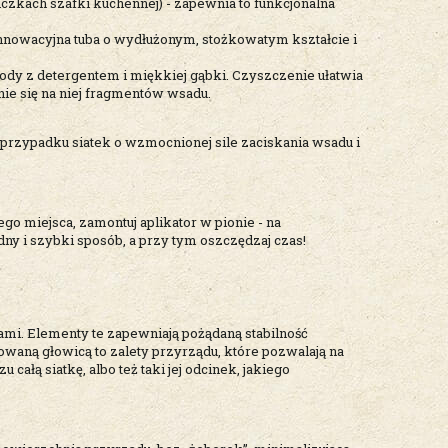
iczkach szafki kuchennej) - zapewnia to funkcjonalna
 innowacyjna tuba o wydłużonym, stożkowatym kształcie i
dy z detergentem i miękkiej gąbki. Czyszczenie ułatwia
e się na niej fragmentów wsadu.
 przypadku siatek o wzmocnionej sile zaciskania wsadu i
go miejsca, zamontuj aplikator w pionie - na
y i szybki sposób, a przy tym oszczędzaj czas!
ami. Elementy te zapewniają pożądaną stabilność
owaną głowicą to zalety przyrządu, które pozwalają na
ałą siatkę, albo też taki jej odcinek, jakiego