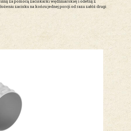
nij za pomocą zaciskarki wędliniarskiej i odetnij z
żeniu zacisku na końcu jednej porcji od razu załóż drugi