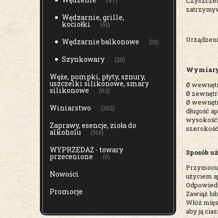
Czyszczeni
(47)
zatrzymyw
Wędzarnie, grille,
kociołki
(51)
Urządzenie
Wędzarnie balkonowe
(10)
Szynkowary
(20)
Wymiary
Węże, pompki, płyty, sznury,
uszczelki silikonowe, smary
Ø wewnęt
silikonowe
(83)
Ø zewnętr
Ø wewnęt
Winiarstwo
(302)
długość a
wysokość 
Zaprawy, esencje, zioła do
szerokość
alkoholu
(510)
WYPRZEDAŻ - towary
Sposób uż
przecenione
(0)
Przymocuj 
Nowości
użyciem a
Odpowiedni
Promocje
Zawiąż lub
Włóż mięso
aby ją cia