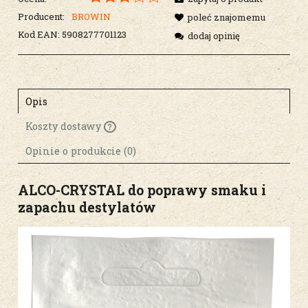
Producent:
BROWIN
poleć znajomemu
Kod EAN:
5908277701123
dodaj opinię
Opis
Koszty dostawy
Cena nie zawiera ewentualnych kosztów
płatności
Opinie o produkcie (0)
ALCO-CRYSTAL do poprawy smaku i
zapachu destylatów