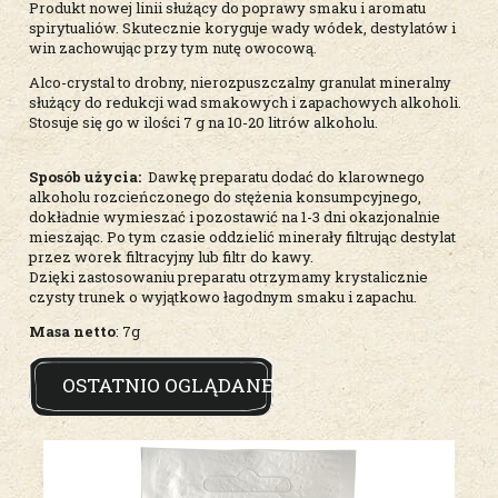
Produkt nowej linii służący do poprawy smaku i aromatu
spirytualiów. Skutecznie koryguje wady wódek, destylatów i
win zachowując przy tym nutę owocową.
Alco-crystal to drobny, nierozpuszczalny granulat mineralny
służący do redukcji wad smakowych i zapachowych alkoholi.
Stosuje się go w ilości 7 g na 10-20 litrów alkoholu.
Sposób użycia:
Dawkę preparatu dodać do klarownego
alkoholu rozcieńczonego do stężenia konsumpcyjnego,
dokładnie wymieszać i pozostawić na 1-3 dni okazjonalnie
mieszając. Po tym czasie oddzielić minerały filtrując destylat
przez worek filtracyjny lub filtr do kawy.
Dzięki zastosowaniu preparatu otrzymamy krystalicznie
czysty trunek o wyjątkowo łagodnym smaku i zapachu.
Masa netto
: 7g
OSTATNIO OGLĄDANE