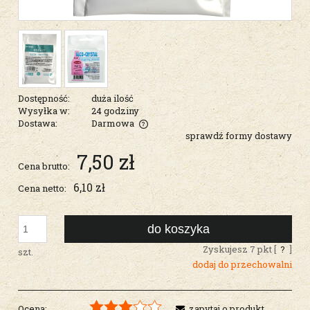
Dostępność:
duża ilość
Wysyłka w:
24 godziny
Dostawa:
Darmowa
sprawdź formy dostawy
Cena nie zawiera ewentualnych kosztów płatności
7,50 zł
Cena brutto:
6,10 zł
Cena netto:
do koszyka
Zyskujesz
7
pkt [
?
]
szt.
dodaj do przechowalni
Ocena:
zapytaj o produkt