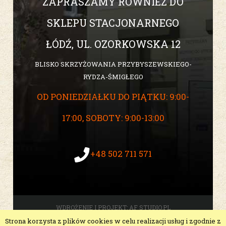
ZAPRASZAMY RÓWNIEŻ DO
SKLEPU STACJONARNEGO
ŁÓDŹ, UL. OZORKOWSKA 12
BLISKO SKRZYŻOWANIA PRZYBYSZEWSKIEGO-
RYDZA-ŚMIGŁEGO
OD PONIEDZIAŁKU DO PIĄTKU: 9:00-
17:00, SOBOTY: 9:00-13:00
+48 502 711 571
WDROŻENIE I PROJEKT:
AF STUDIO.PL
Strona korzysta z plików cookies w celu realizacji usług i zgodnie z