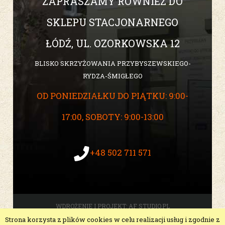
ZAPRASZAMY RÓWNIEŻ DO
SKLEPU STACJONARNEGO
ŁÓDŹ, UL. OZORKOWSKA 12
BLISKO SKRZYŻOWANIA PRZYBYSZEWSKIEGO-
RYDZA-ŚMIGŁEGO
OD PONIEDZIAŁKU DO PIĄTKU: 9:00-
17:00, SOBOTY: 9:00-13:00
+48 502 711 571
WDROŻENIE I PROJEKT:
AF STUDIO.PL
Strona korzysta z plików cookies w celu realizacji usług i zgodnie z