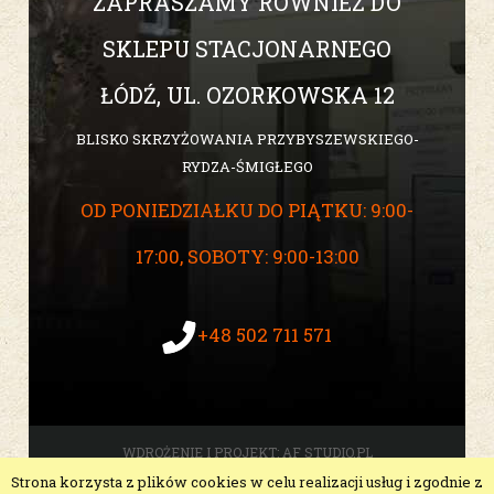
ZAPRASZAMY RÓWNIEŻ DO
SKLEPU STACJONARNEGO
ŁÓDŹ, UL. OZORKOWSKA 12
BLISKO SKRZYŻOWANIA PRZYBYSZEWSKIEGO-
RYDZA-ŚMIGŁEGO
OD PONIEDZIAŁKU DO PIĄTKU: 9:00-
17:00, SOBOTY: 9:00-13:00
+48 502 711 571
WDROŻENIE I PROJEKT:
AF STUDIO.PL
Strona korzysta z plików cookies w celu realizacji usług i zgodnie z