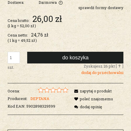
Dostawa:
Darmowa
sprawdź formy dostawy
Cena nie zawiera ewentualnych kosztów płatności
26,00 zł
Cena brutto:
(1
kg
=
52,00 zł
)
24,76 zł
Cena netto:
( 1
kg
=
49,52 zł
)
do koszyka
Zyskujesz
26
pkt [
?
]
szt.
dodaj do przechowalni
Ocena:
zapytaj o produkt
Producent:
DEPTANA
poleć znajomemu
Kod EAN:
5902898329599
dodaj opinię