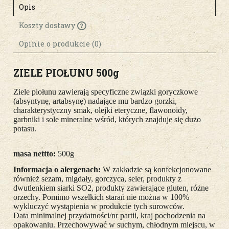
Opis
Koszty dostawy
Cena nie zawiera ewentualnych kosztów
płatności
Opinie o produkcie (0)
ZIELE PIOŁUNU 500g
Ziele piołunu zawierają specyficzne związki goryczkowe
(absyntynę, artabsynę) nadające mu bardzo gorzki,
charakterystyczny smak, olejki eteryczne, flawonoidy,
garbniki i sole mineralne wśród, których znajduje się dużo
potasu.
masa nettto:
5
00g
Informacja o alergenach:
W zakładzie są konfekcjonowane
również sezam, migdały, gorczyca, seler, produkty z
dwutlenkiem siarki SO2, produkty zawierające gluten, różne
orzechy. Pomimo wszelkich starań nie można w 100%
wykluczyć wystąpienia w produkcie tych surowców.
Data minimalnej przydatności/nr partii, kraj pochodzenia na
opakowaniu. Przechowywać w suchym, chłodnym miejscu, w