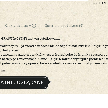
Kod EAN:
Koszty dostawy
Opinie o produkcie (0)
GRAWITACYJNY ułatwia butelkowanie
Cena nie zawiera
ewentualnych kosztów
awitacyjny - przydatne urządzenie do napełniania butelek. Dzięki je
, destylatów.
płatności
odłączamy adapterem (który jest w komplecie) do kranika spustowego,
i następuje rozlew/napełnianie. Dzięki temu nie występuje pienienie i
st pełna wystarczy opuścić butelkę wtedy zaworek automatycznie zamkn
35cm
TATNIO OGLĄDANE