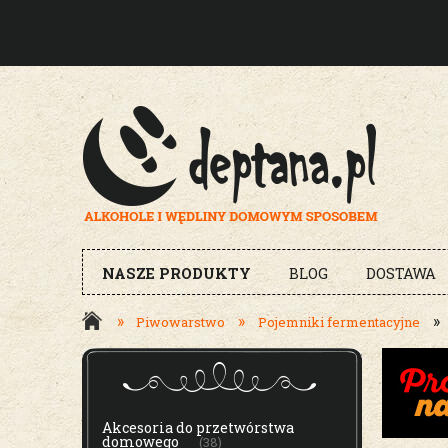
NASZE PRODUKTY
BLOG
DOSTAWA
»
»
»
Piwowarstwo
Pojemniki fermentacyjne
MENU
Akcesoria do przetwórstwa
domowego
(38)