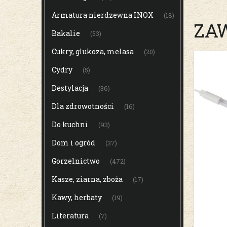
Armatura nierdzewna INOX
(18)
ZAW
Bakalie
(53)
Cukry, glukoza, melasa
(20)
Cydry
(5)
Destylacja
(36)
Dla zdrowotności
(16)
Do kuchni
(93)
Dom i ogród
(37)
Gorzelnictwo
(472)
Kasze, ziarna, zboża
(17)
Kawy, herbaty
(19)
Literatura
(7)