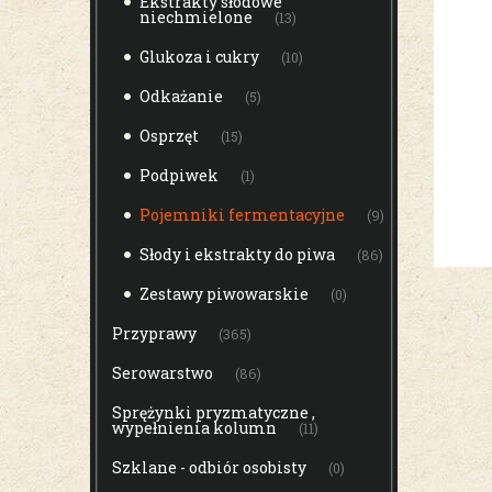
Ekstrakty słodowe
niechmielone
(13)
Glukoza i cukry
(10)
Odkażanie
(5)
Osprzęt
(15)
Podpiwek
(1)
Pojemniki fermentacyjne
(9)
Słody i ekstrakty do piwa
(86)
Zestawy piwowarskie
(0)
Przyprawy
(365)
Serowarstwo
(86)
Sprężynki pryzmatyczne ,
wypełnienia kolumn
(11)
Szklane - odbiór osobisty
(0)