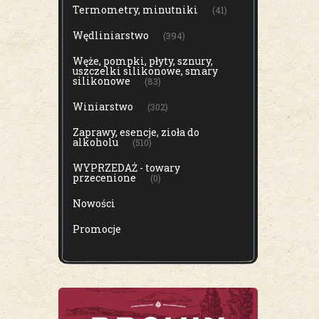
Termometry, minutniki
(41)
Wędliniarstwo
(394)
Węże, pompki, płyty, sznury,
uszczelki silikonowe, smary
silikonowe
(83)
Winiarstwo
(302)
Zaprawy, esencje, zioła do
alkoholu
(510)
WYPRZEDAŻ - towary
przecenione
(0)
Nowości
Promocje