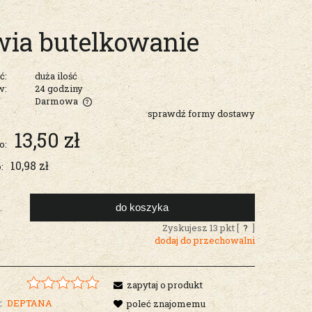
a butelkowanie
ć:
duża ilość
w:
24 godziny
Darmowa
sprawdź formy dostawy
entualnych
13,50 zł
o:
10,98 zł
:
do koszyka
.
Zyskujesz
13
pkt [
?
]
dodaj do przechowalni
zapytaj o produkt
:
DEPTANA
poleć znajomemu