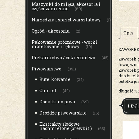
Maszynki do mięsa, akcesoria i
części zamienne
(89)
Narzędzia i sprzęt warsztatowy
(1)
Ogród - akcesoria
(2)
Opis
Pakowanie próżniowe - worki
moletowane i rękawy
(19)
ZAWOREK 
Piekarnictwo / cukiernictwo
(45)
Zaworek gr
piwa, wina
Piwowarstwo
(351)
Zaworek p
dno butelk
Butelkowanie
(24)
butelka je
Chmiel
długość :
(40)
Dodatki do piwa
(69)
OS
Drożdże piwowarskie
(16)
Ekstrakty słodowe
nachmielone (brewkit )
(63)