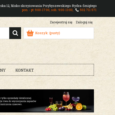
owska 12, blisko skrzyżowania Przybyszewskiego-Rydza-Śmigłego
pon. - pt: 9:00-17:00, sob.: 9:00-13:00,
502 711 571
Zarejestruj się
Zaloguj się
Koszyk:
(pusty)
RNY
KONTAKT