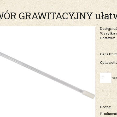
ÓR GRAWITACYJNY ułatwi
Dostępnoś
Wysyłka 
Dostawa:
Cena nie zawiera ew
Cena brutt
kosztów płatności
Cena netto
szt
Ocena:
Producent