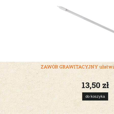
ZAWÓR GRAWITACYJNY ułatwia
13,50 zł
do koszyka