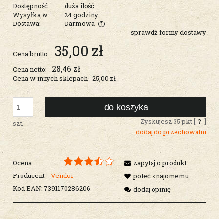
Dostępność:
duża ilość
Wysyłka w:
24 godziny
Dostawa:
Darmowa
sprawdź formy dostawy
Cena nie zawiera ewentualnych kosztów płatności
35,00 zł
Cena brutto:
28,46 zł
Cena netto:
Cena w innych sklepach:
25,00 zł
do koszyka
Zyskujesz
35
pkt [
?
]
szt.
dodaj do przechowalni
Ocena:
zapytaj o produkt
Producent:
Vendor
poleć znajomemu
Kod EAN:
7391170286206
dodaj opinię