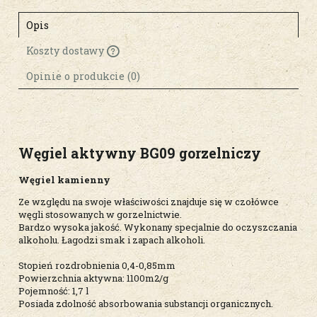
Opis
Koszty dostawy
Cena nie zawiera ewentualnych kosztów
płatności
Opinie o produkcie (0)
Węgiel aktywny BG09 gorzelniczy
Węgiel kamienny
Ze względu na swoje właściwości znajduje się w czołówce
węgli stosowanych w gorzelnictwie.
Bardzo wysoka jakość. Wykonany specjalnie do oczyszczania
alkoholu. Łagodzi smak i zapach alkoholi.
Stopień rozdrobnienia 0,4-0,85mm
Powierzchnia aktywna: 1100m2/g
Pojemność: 1,7 l
Posiada zdolność absorbowania substancji organicznych.