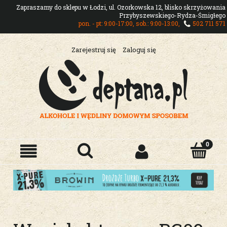
Zapraszamy do sklepu w Łodzi, ul. Ozorkowska 12, blisko skrzyżowania
Przybyszewskiego-Rydza-Śmigłego
pon. - pt: 9:00-17:00, sob.: 9:00-13:00,
502 711 571
Zarejestruj się
Zaloguj się