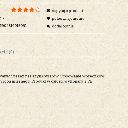
zapytaj o produkt
:
-
poleć znajomemu
5904816918991
dodaj opinię
cie (0)
osztów
rowanych przez nas szynkowarów. Stosowanie woreczków
yrobu mięsnego. Produkt w całości wykonany z PE,