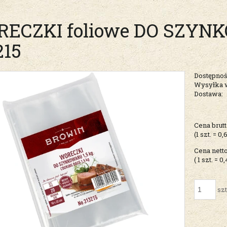
ECZKI foliowe DO SZYNK
215
Dostępnoś
Wysyłka 
Dostawa:
Cena nie zawiera ew
Cena brutt
kosztów płatności
(1
szt.
=
0,
Cena netto
( 1
szt.
=
0,
szt