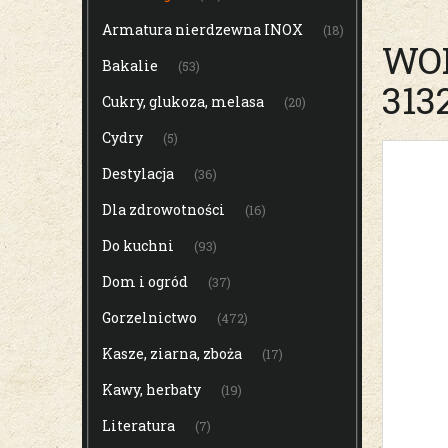
Armatura nierdzewna INOX
(18)
WOR
Bakalie
(53)
313
Cukry, glukoza, melasa
(20)
Cydry
(5)
Destylacja
(36)
Dla zdrowotności
(16)
Do kuchni
(93)
Dom i ogród
(37)
Gorzelnictwo
(472)
Kasze, ziarna, zboża
(17)
Kawy, herbaty
(19)
Literatura
(7)