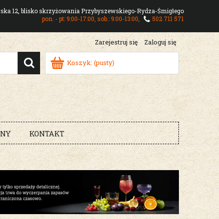
owska 12, blisko skrzyżowania Przybyszewskiego-Rydza-Śmigłego
pon. - pt: 9:00-17:00, sob.: 9:00-13:00,
502 711 571
Zarejestruj się
Zaloguj się
Koszyk:
(pusty)
RNY
KONTAKT