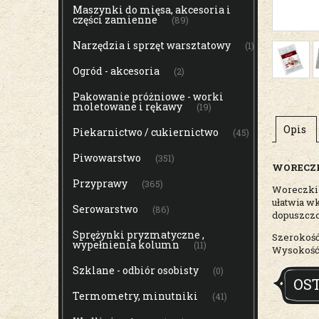
Maszynki do mięsa, akcesoria i
części zamienne
(89)
Narzędzia i sprzęt warsztatowy
(1)
Ogród - akcesoria
(2)
Pakowanie próżniowe - worki
moletowane i rękawy
(19)
Opis
Piekarnictwo / cukiernictwo
(45)
Piwowarstwo
(351)
WORECZK
Przyprawy
(365)
Woreczki 
ułatwia w
Serowarstwo
(86)
dopuszczo
Sprężynki pryzmatyczne ,
Szerokość
wypełnienia kolumn
(11)
Wysokość 
Szklane - odbiór osobisty
(0)
OS
Termometry, minutniki
(41)