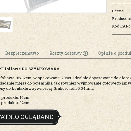
Ocena:
Producent
Kod EAN:
Bezpieczeństwo
Koszty dostawy
Opinie o produk
I foliowe DO SZYNKOWARA
Cena nie zawiera
ewentualnych k
foliowe 16x32cm, w opakowaniu 20szt. Idealnie dopasowane do ofe
kładanie mięsa do pojemnika, jak również wyjmowanie gotowego już w
płatności
ny do kontaktu z żywnością. Grubość folii 0,04mm.
 produktu: 16cm
produktu: 32cm
TATNIO OGLĄDANE