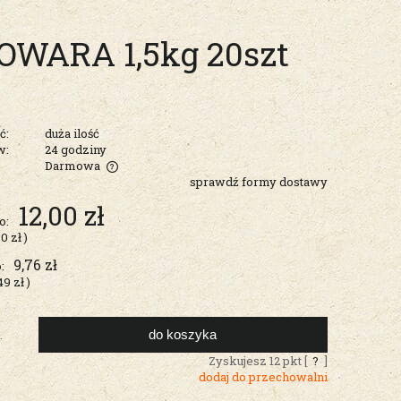
OWARA 1,5kg 20szt
ć:
duża ilość
w:
24 godziny
Darmowa
sprawdź formy dostawy
entualnych
12,00 zł
o:
60 zł
)
9,76 zł
:
49 zł
)
do koszyka
.
Zyskujesz
12
pkt [
?
]
dodaj do przechowalni