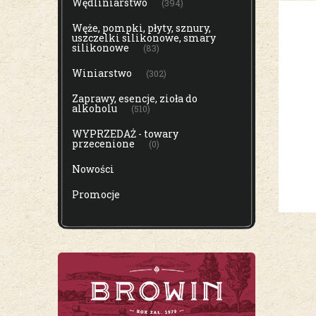
Wędliniarstwo
(394)
Węże, pompki, płyty, sznury,
uszczelki silikonowe, smary
silikonowe
(83)
Winiarstwo
(302)
Zaprawy, esencje, zioła do
alkoholu
(510)
WYPRZEDAŻ - towary
przecenione
(0)
Nowości
Promocje