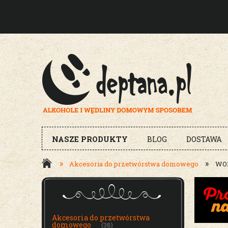
NASZE PRODUKTY
BLOG
DOSTAWA
»
»
Akcesoria do przetwórstwa domowego
WOR
MENU
Akcesoria do przetwórstwa
domowego
(38)