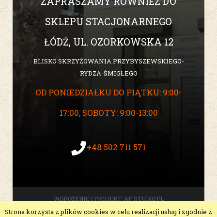
ZAPRASZAMY RÓWNIEŻ DO
SKLEPU STACJONARNEGO
ŁÓDŹ, UL. OZORKOWSKA 12
BLISKO SKRZYŻOWANIA PRZYBYSZEWSKIEGO-
RYDZA-ŚMIGŁEGO
OD PONIEDZIAŁKU DO PIĄTKU: 9:00-
17:00, SOBOTY: 9:00-13:00
+48 502 711 571
WDROŻENIE I PROJEKT:
AF STUDIO.PL
Strona korzysta z plików cookies w celu realizacji usług i zgodnie z