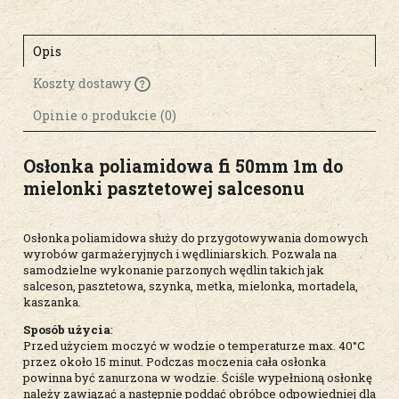
Opis
Koszty dostawy
Cena nie zawiera ewentualnych kosztów
płatności
Opinie o produkcie (0)
Osłonka poliamidowa fi 50mm 1m do
mielonki pasztetowej salcesonu
Osłonka poliamidowa służy do przygotowywania domowych
wyrobów garmażeryjnych i wędliniarskich. Pozwala na
samodzielne wykonanie parzonych wędlin takich jak
salceson, pasztetowa, szynka, metka, mielonka, mortadela,
kaszanka.
Sposób użycia
:
Przed użyciem moczyć w wodzie o temperaturze max. 40°C
przez około 15 minut. Podczas moczenia cała osłonka
powinna być zanurzona w wodzie. Ściśle wypełnioną osłonkę
należy zawiązać a następnie poddać obróbce odpowiedniej dla