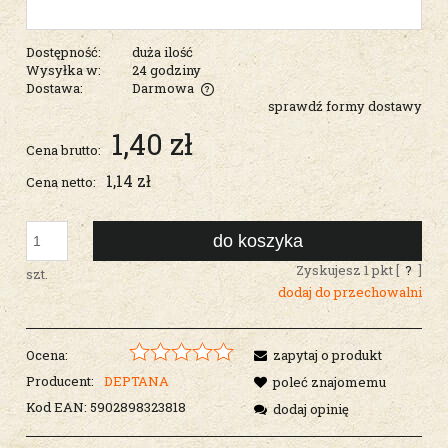
Dostępność:
duża ilość
Wysyłka w:
24 godziny
Dostawa:
Darmowa
sprawdź formy dostawy
Cena nie zawiera ewentualnych kosztów płatności
1,40 zł
Cena brutto:
1,14 zł
Cena netto:
do koszyka
Zyskujesz
1
pkt [
?
]
szt.
dodaj do przechowalni
Ocena:
zapytaj o produkt
Producent:
DEPTANA
poleć znajomemu
Kod EAN:
5902898323818
dodaj opinię