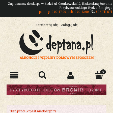
Zapraszamy do sklepu w Łodzi, ul. Ozorkowska 12, blisko skrzyżowania
Przybyszewskiego-Rydza-Śmigłego
pon. - pt: 9:00-17:00, sob.: 9:00-13:00,
502 711 571
Zarejestruj się
Zaloguj się
Ten produkt jest niedostępny.