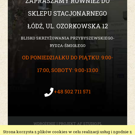
ZAPRASZAMY RÓWNIEŻ DO
SKLEPU STACJONARNEGO
ŁÓDŹ, UL. OZORKOWSKA 12
BLISKO SKRZYŻOWANIA PRZYBYSZEWSKIEGO-
RYDZA-ŚMIGŁEGO
OD PONIEDZIAŁKU DO PIĄTKU: 9:00-
17:00, SOBOTY: 9:00-13:00
+48 502 711 571
WDROŻENIE I PROJEKT:
AF STUDIO.PL
Strona korzysta z plików cookies w celu realizacji usług i zgodnie z