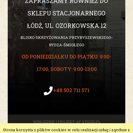
ZAPRASZAMY RÓWNIEŻ DO
SKLEPU STACJONARNEGO
ŁÓDŹ, UL. OZORKOWSKA 12
BLISKO SKRZYŻOWANIA PRZYBYSZEWSKIEGO-
RYDZA-ŚMIGŁEGO
OD PONIEDZIAŁKU DO PIĄTKU: 9:00-
17:00, SOBOTY: 9:00-13:00
+48 502 711 571
WDROŻENIE I PROJEKT:
AF STUDIO.PL
Strona korzysta z plików cookies w celu realizacji usług i zgodnie z