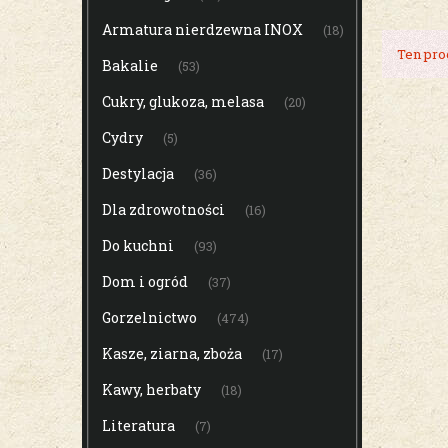
Armatura nierdzewna INOX
(18)
Ten prod
Bakalie
(53)
Cukry, glukoza, melasa
(20)
Cydry
(5)
Destylacja
(36)
Dla zdrowotności
(16)
Do kuchni
(93)
Dom i ogród
(37)
Gorzelnictwo
(474)
Kasze, ziarna, zboża
(17)
Kawy, herbaty
(18)
Literatura
(7)