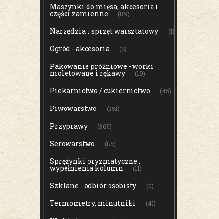
Maszynki do mięsa, akcesoria i
części zamienne
(89)
Narzędzia i sprzęt warsztatowy
(1)
Ogród - akcesoria
(2)
Pakowanie próżniowe - worki
moletowane i rękawy
(19)
Piekarnictwo / cukiernictwo
(45)
Piwowarstwo
(351)
Przyprawy
(365)
Serowarstwo
(85)
Sprężynki pryzmatyczne ,
wypełnienia kolumn
(11)
Szklane - odbiór osobisty
(0)
Termometry, minutniki
(41)