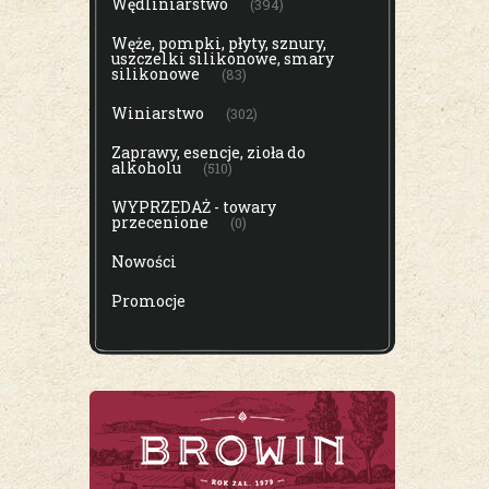
Wędliniarstwo
(394)
Węże, pompki, płyty, sznury,
uszczelki silikonowe, smary
silikonowe
(83)
Winiarstwo
(302)
Zaprawy, esencje, zioła do
alkoholu
(510)
WYPRZEDAŻ - towary
przecenione
(0)
Nowości
Promocje