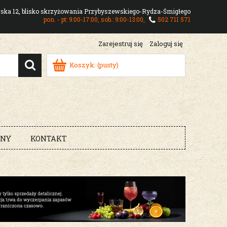
owska 12, blisko skrzyżowania Przybyszewskiego-Rydza-Śmigłego
pon. - pt: 9:00-17:00, sob.: 9:00-13:00,
502 711 571
Zarejestruj się
Zaloguj się
Koszyk:
(pusty)
RNY
KONTAKT