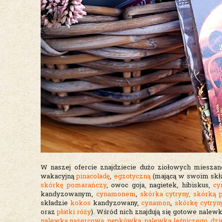
W naszej ofercie znajdziecie dużo ziołowych miesz
wakacyjną
pinacoladę
,
egzotyczną
(mającą w swoim sk
skórkę pomarańczy
, owoc goja, nagietek, hibiskus,
cy
kandyzowanym,
cynamonem
,
skórka cytryny,
skórką 
składzie
kokos
kandyzowany,
cynamon
,
skórkę cytryn
oraz
płatki róży
). Wśród nich znajdują się gotowe nalew
nalewka nasercowa
,
pępkówka
,
nalewka leśniczego
,
dzi