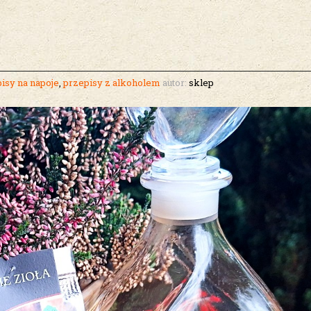
isy na napoje
,
przepisy z alkoholem
autor:
sklep