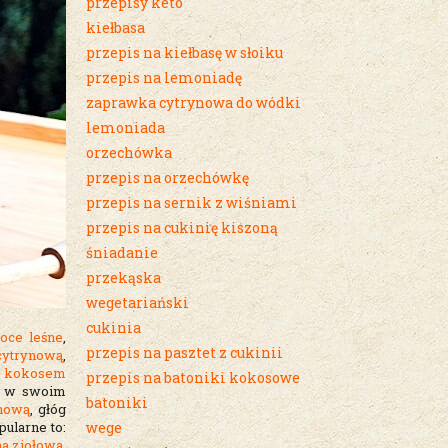
przepisy keto
kiełbasa
przepis na kiełbasę w słoiku
przepis na lemoniadę
zaprawka cytrynowa do wódki
lemoniada
orzechówka
przepis na orzechówkę
przepis na sernik z wiśniami
przepis na cukinię kiszoną
śniadanie
przekąska
wegetariański
cukinia
oce leśne
,
przepis na pasztet z cukinii
cytrynową
,
,
kokosem
przepis na batoniki kokosowe
ca w swoim
batoniki
ynową
, głóg
ularne to:
wege
a ziołowa
,