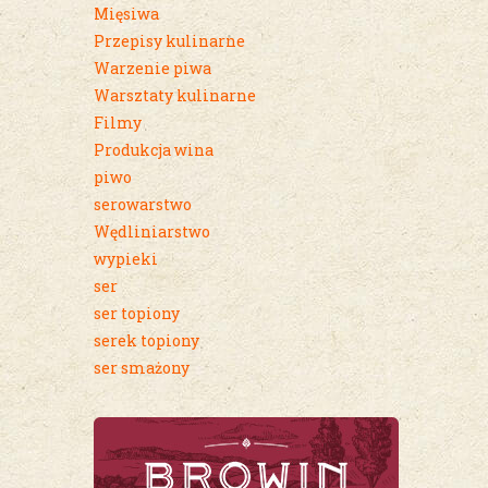
Mięsiwa
Przepisy kulinarne
Warzenie piwa
Warsztaty kulinarne
Filmy
Produkcja wina
piwo
serowarstwo
Wędliniarstwo
wypieki
ser
ser topiony
serek topiony
ser smażony