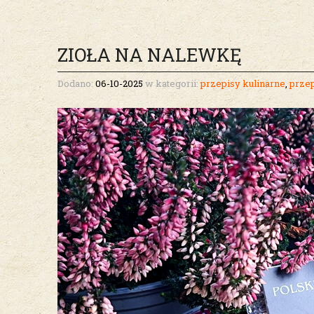
ZIOŁA NA NALEWKĘ
Dodano:
06-10-2025
w kategorii:
przepisy kulinarne
,
przep