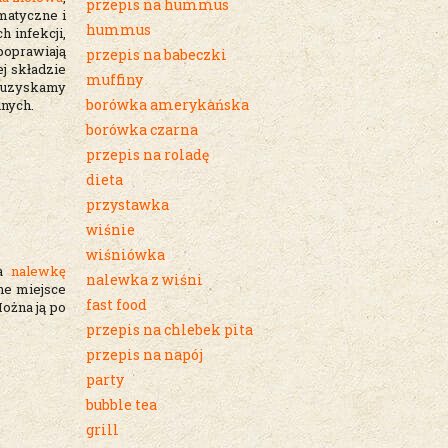
przepis na hummus
matyczne i
hummus
 infekcji,
poprawiają
przepis na babeczki
ej składzie
muffiny
u uzyskamy
borówka amerykańska
lnych.
borówka czarna
przepis na roladę
dieta
przystawka
wiśnie
wiśniówka
na
nalewkę
nalewka z wiśni
ne miejsce
fast food
Można ją po
przepis na chlebek pita
przepis na napój
party
bubble tea
grill