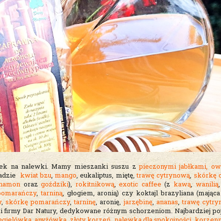
anek na nalewki. Mamy mieszanki suszu z
pieczonymi jabłkami,
ow
ładzie
kwiat bzu
,
mango
, eukaliptus, miętę,
trawę cytrynową
,
skórkę 
namon
oraz
goździki
),
rokitnikową
,
exotic caffee
(z
kawą
,
wanilią
pomarańczy
,
tarniną
, głogiem, aronią) czy koktajl brazyliana (mają
y
,
skórkę pomarańczy
,
tarninę
, aronię,
jarzębinę
,
ananas
,
trawę cytr
ki firmy Dar Natury, dedykowane różnym schorzeniom. Najbardziej pop
ęgielówka
,
anyżówka
,
złoty korzeń
,
nalewka dla spokojności
,
korzenn