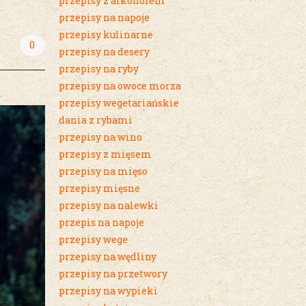
przepisy z alkoholem
przepisy na napoje
przepisy kulinarne
0
przepisy na desery
przepisy na ryby
przepisy na owoce morza
przepisy wegetariańskie
dania z rybami
przepisy na wino
przepisy z mięsem
przepisy na mięso
przepisy mięsne
przepisy na nalewki
przepis na napoje
przepisy wege
przepisy na wędliny
przepisy na przetwory
przepisy na wypieki