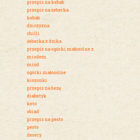
przepis na kebab
przepis na żeberka
kebab
dziczyzna
chilli
żeberka z dzika
przepis na ogórki małosolne z
miodem
miód
ogórki małosolne
kiszonki
przepis na bezę
diabetyk
keto
obiad
przepis na pesto
pesto
desery