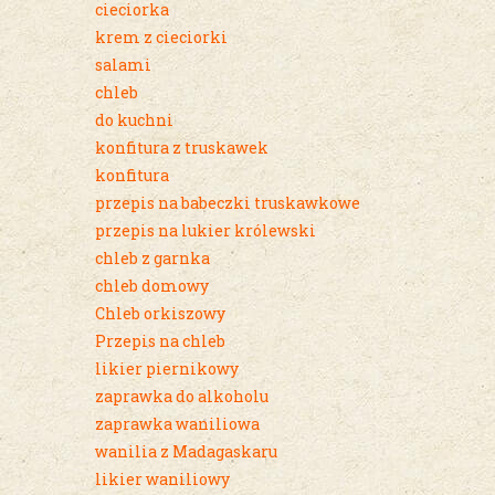
cieciorka
krem z cieciorki
salami
chleb
do kuchni
konfitura z truskawek
konfitura
przepis na babeczki truskawkowe
przepis na lukier królewski
chleb z garnka
chleb domowy
Chleb orkiszowy
Przepis na chleb
likier piernikowy
zaprawka do alkoholu
zaprawka waniliowa
wanilia z Madagaskaru
likier waniliowy