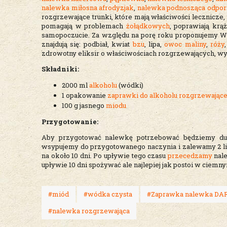
nalewka miłosna afrodyzjak
,
nalewka podnosząca odpor
rozgrzewające trunki, które mają właściwości lecznicze
pomagają w problemach
żołądkowych
, poprawiają krą
samopoczucie. Za względu na porę roku proponujemy
znajdują się: podbiał, kwiat
bzu
, lipa,
owoc maliny
,
róży
zdrowotny eliksir o właściwościach rozgrzewających, wy
Składniki:
2000 ml
alkoholu
(wódki)
1 opakowanie
zaprawki do alkoholu rozgrzewając
100 g jasnego
miodu
Przygotowanie:
Aby przygotować nalewkę potrzebować będziemy d
wsypujemy do przygotowanego naczynia i zalewamy 2 l
na około 10 dni. Po upływie tego czasu
przecedzamy
nale
upływie 10 dni spożywać ale najlepiej jak postoi w ciemn
#miód
#wódka czysta
#Zaprawka nalewka DA
#nalewka rozgrzewająca