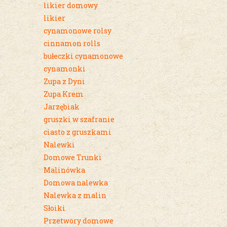
likier domowy
likier
cynamonowe rolsy
cinnamon rolls
bułeczki cynamonowe
cynamonki
Zupa z Dyni
Zupa Krem
Jarzębiak
gruszki w szafranie
ciasto z gruszkami
Nalewki
Domowe Trunki
Malinówka
Domowa nalewka
Nalewka z malin
Słoiki
Przetwory domowe