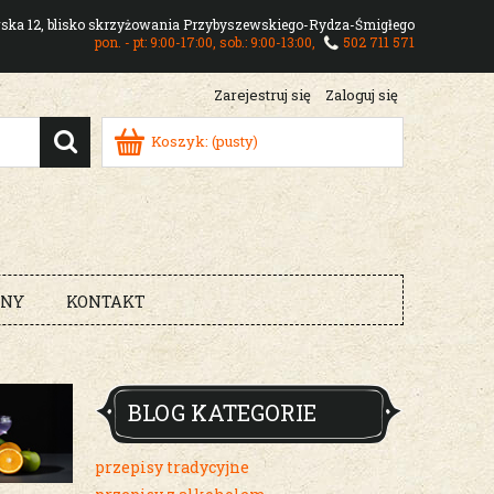
owska 12, blisko skrzyżowania Przybyszewskiego-Rydza-Śmigłego
pon. - pt: 9:00-17:00, sob.: 9:00-13:00,
502 711 571
Zarejestruj się
Zaloguj się
Koszyk:
(pusty)
RNY
KONTAKT
BLOG KATEGORIE
przepisy tradycyjne