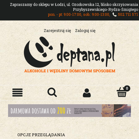
Zapraszamy do sklepu w Łodzi, ul. Ozorkowska 12, blisko skrzyżowania
Przybyszewskiego-Rydza-Śmigłego
pon. - pt: 9:00-17:00, sob.: 9:00-13:00,
502 711 571
Zarejestruj się
Zaloguj się
OPCJE PRZEGLĄDANIA