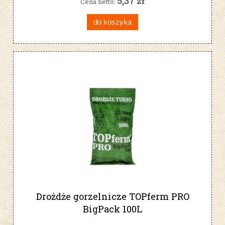
5,37 zł
Cena netto:
do koszyka
Drożdże gorzelnicze TOPferm PRO
BigPack 100L